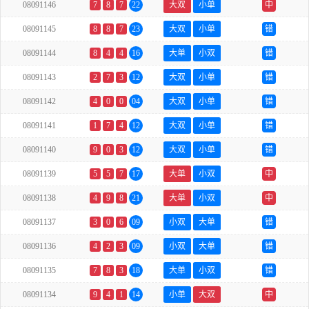
08091146
7
8
7
22
大双
小单
中
08091145
8
8
7
23
大双
小单
错
08091144
8
4
4
16
大单
小双
错
08091143
2
7
3
12
大双
小单
错
08091142
4
0
0
04
大双
小单
错
08091141
1
7
4
12
大双
小单
错
08091140
9
0
3
12
大双
小单
错
08091139
5
5
7
17
大单
小双
中
08091138
4
9
8
21
大单
小双
中
08091137
3
0
6
09
小双
大单
错
08091136
4
2
3
09
小双
大单
错
08091135
7
8
3
18
大单
小双
错
08091134
9
4
1
14
小单
大双
中