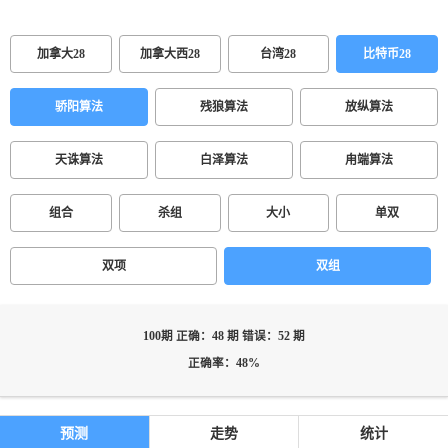
加拿大28
加拿大西28
台湾28
比特币28
骄阳算法
残狼算法
放纵算法
天诛算法
白泽算法
甪端算法
组合
杀组
大小
单双
双项
双组
100期 正确：48 期 错误：52 期
正确率：48%
预测
走势
统计