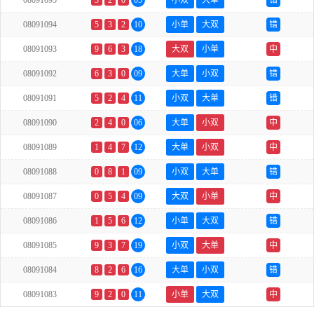
08091095
3
2
0
05
小双
大单
错
08091094
5
3
2
10
小单
大双
错
08091093
9
6
3
18
大双
小单
中
08091092
6
3
0
09
大单
小双
错
08091091
5
2
4
11
小双
大单
错
08091090
2
4
0
06
大单
小双
中
08091089
1
4
7
12
大单
小双
中
08091088
0
8
1
09
小双
大单
错
08091087
0
5
4
09
大双
小单
中
08091086
1
5
6
12
小单
大双
错
08091085
9
3
7
19
小双
大单
中
08091084
8
2
6
16
大单
小双
错
08091083
9
2
0
11
小单
大双
中