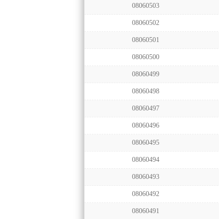
08060503
08060502
08060501
08060500
08060499
08060498
08060497
08060496
08060495
08060494
08060493
08060492
08060491