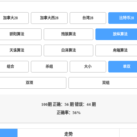
加拿大28
加拿大西28
台湾28
比特币28
骄阳算法
残狼算法
放纵算法
天诛算法
白泽算法
甪端算法
组合
杀组
大小
单双
双项
双组
100期 正确：56 期 错误：44 期
正确率：56%
走势