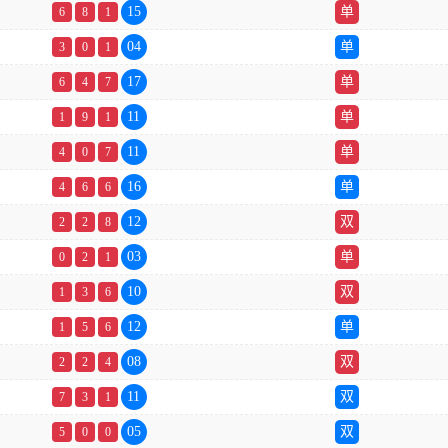
15
单
6
8
1
04
单
3
0
1
17
单
6
4
7
11
单
1
9
1
11
单
4
0
7
16
单
4
6
6
12
双
2
2
8
03
单
0
2
1
10
双
1
3
6
12
单
1
5
6
08
双
2
2
4
11
双
7
3
1
05
双
5
0
0