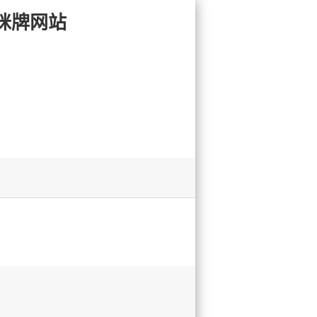
果咪牌网站