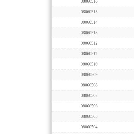
08060516
08060515
08060514
08060513
08060512
08060511
08060510
08060509
08060508
08060507
08060506
08060505
08060504