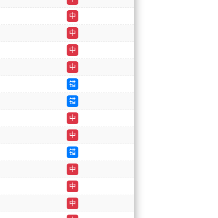
中
中
中
中
错
错
中
中
错
中
中
中