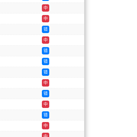
中
中
错
中
错
错
错
中
错
中
错
中
中