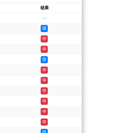
结果
---
错
中
中
错
中
中
中
中
中
中
错