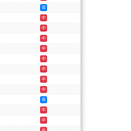
错
中
中
中
中
中
中
中
中
错
中
中
中