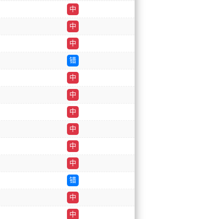
中
中
中
错
中
中
中
中
中
中
错
中
中