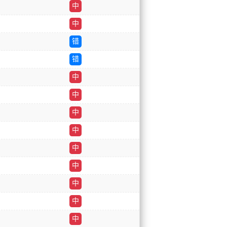
中
中
错
错
中
中
中
中
中
中
中
中
中