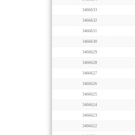
3466633
3466632
3466631
3466630
3466629
3466628
3466627
3466626
3466625
3466624
3466623
3466622