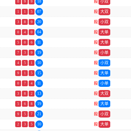
18
殺
小双
0
9
9
07
殺
大双
1
1
5
20
殺
小双
3
8
9
04
殺
大单
0
4
0
11
殺
大单
5
0
6
19
殺
小单
7
3
9
10
殺
小双
4
5
1
15
殺
大单
9
1
5
11
殺
小单
0
7
4
13
殺
大双
3
8
2
19
殺
大单
5
6
8
21
殺
小双
9
5
7
10
殺
大单
2
3
5