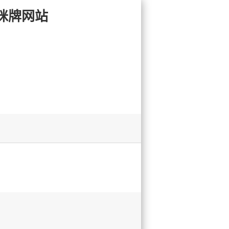
果咪牌网站