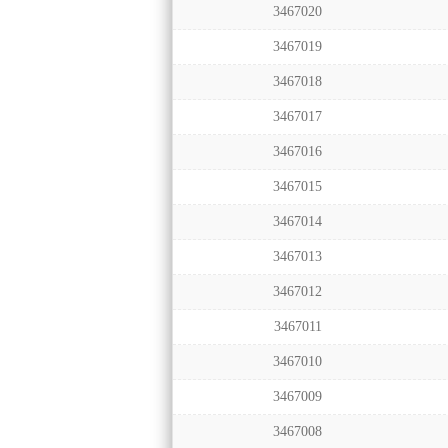
3467020
3467019
3467018
3467017
3467016
3467015
3467014
3467013
3467012
3467011
3467010
3467009
3467008