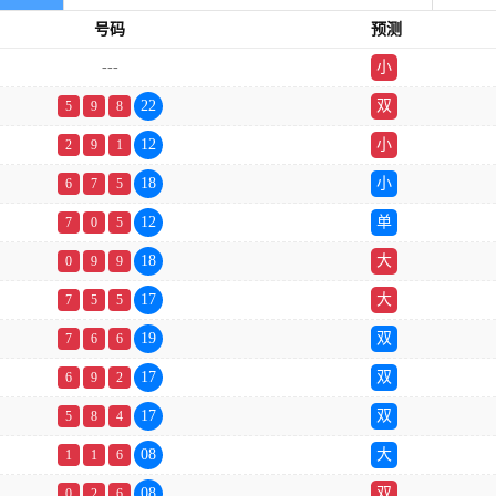
号码
预测
---
小
22
双
5
9
8
12
小
2
9
1
18
小
6
7
5
12
单
7
0
5
18
大
0
9
9
17
大
7
5
5
19
双
7
6
6
17
双
6
9
2
17
双
5
8
4
08
大
1
1
6
08
双
0
2
6