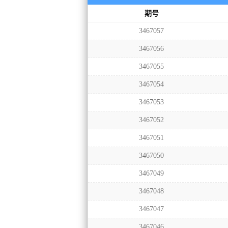
期号
3467057
3467056
3467055
3467054
3467053
3467052
3467051
3467050
3467049
3467048
3467047
3467046