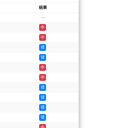
结果
---
中
中
错
错
中
中
错
错
错
错
中