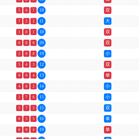
18
双
5
6
7
11
大
7
2
2
10
双
1
8
1
20
双
6
8
6
19
小
2
9
8
12
双
5
4
3
13
单
9
0
4
14
小
4
8
2
15
小
2
7
6
15
双
5
7
3
16
单
6
5
5
19
单
6
9
4