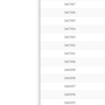
3467007
3467006
3467005
3467004
3467003
3467002
3467001
3467000
3466999
3466998
3466997
3466996
3466995