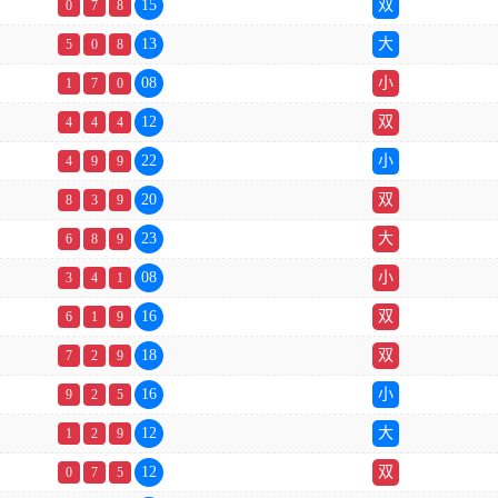
15
双
0
7
8
13
大
5
0
8
08
小
1
7
0
12
双
4
4
4
22
小
4
9
9
20
双
8
3
9
23
大
6
8
9
08
小
3
4
1
16
双
6
1
9
18
双
7
2
9
16
小
9
2
5
12
大
1
2
9
12
双
0
7
5