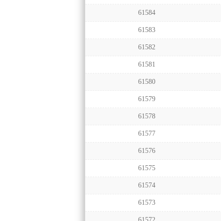
61584
61583
61582
61581
61580
61579
61578
61577
61576
61575
61574
61573
61572