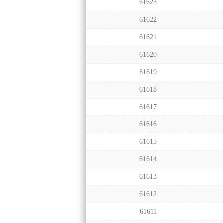
61623
61622
61621
61620
61619
61618
61617
61616
61615
61614
61613
61612
61611