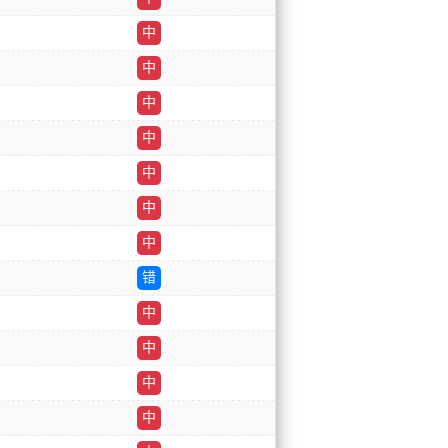
中
中
中
中
中
中
中
错
中
中
中
中