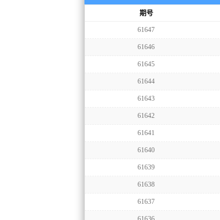
期号
61647
61646
61645
61644
61643
61642
61641
61640
61639
61638
61637
61636