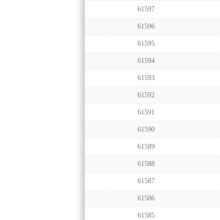
61597
61596
61595
61594
61593
61592
61591
61590
61589
61588
61587
61586
61585