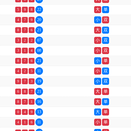
22
大
单
5
9
8
20
小
双
4
7
9
21
大
双
8
7
6
07
小
双
3
2
2
08
小
双
3
1
4
21
小
单
8
7
6
11
小
双
4
2
5
19
小
双
9
7
3
21
大
单
6
8
7
16
大
单
8
7
1
13
大
单
0
4
9
11
小
单
4
1
6