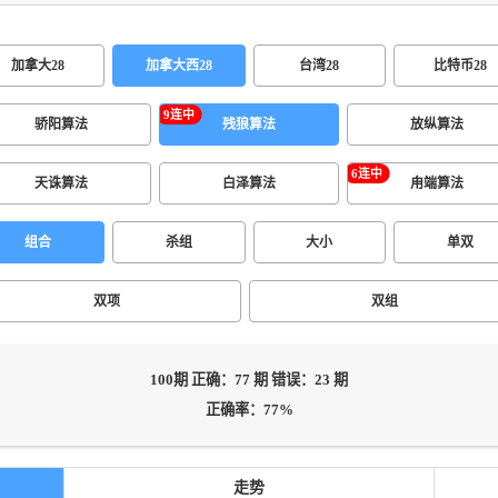
加拿大28
加拿大西28
台湾28
比特币28
骄阳算法
残狼算法
放纵算法
天诛算法
白泽算法
甪端算法
组合
杀组
大小
单双
双项
双组
100期 正确：77 期 错误：23 期
正确率：77%
走势