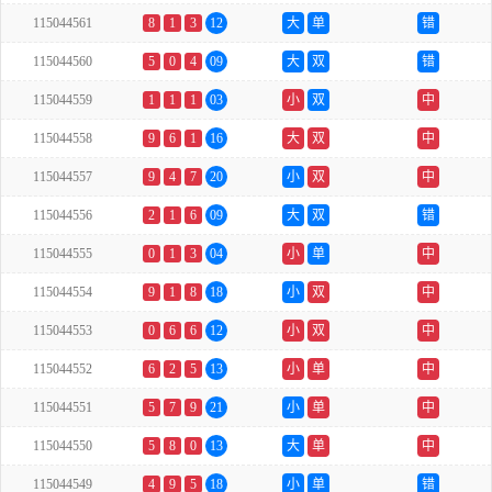
115044561
8
1
3
12
大
单
错
115044560
5
0
4
09
大
双
错
115044559
1
1
1
03
小
双
中
115044558
9
6
1
16
大
双
中
115044557
9
4
7
20
小
双
中
115044556
2
1
6
09
大
双
错
115044555
0
1
3
04
小
单
中
115044554
9
1
8
18
小
双
中
115044553
0
6
6
12
小
双
中
115044552
6
2
5
13
小
单
中
115044551
5
7
9
21
小
单
中
115044550
5
8
0
13
大
单
中
115044549
4
9
5
18
小
单
错