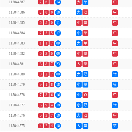
115044587
7
6
1
14
大
单
中
115044586
2
8
0
10
大
双
中
115044585
6
5
0
11
小
单
中
115044584
7
5
5
17
小
单
中
115044583
1
1
7
09
大
单
中
115044582
6
3
0
09
小
单
中
115044581
8
8
7
23
大
单
中
115044580
0
2
7
09
大
双
错
115044579
9
1
8
18
小
单
错
115044578
7
3
6
16
小
双
中
115044577
6
9
4
19
小
双
错
115044576
0
3
7
10
大
双
中
115044575
4
2
4
10
大
单
错