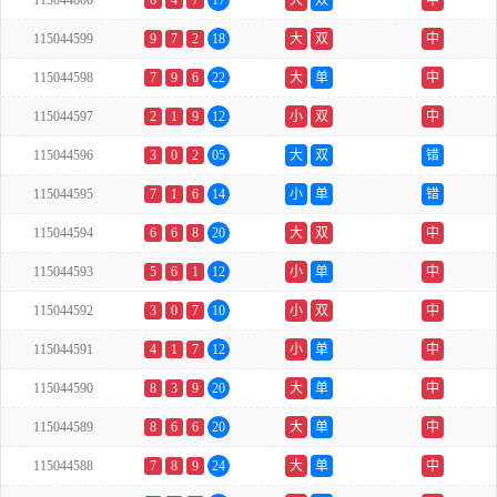
115044600
6
4
7
17
大
双
中
115044599
9
7
2
18
大
双
中
115044598
7
9
6
22
大
单
中
115044597
2
1
9
12
小
双
中
115044596
3
0
2
05
大
双
错
115044595
7
1
6
14
小
单
错
115044594
6
6
8
20
大
双
中
115044593
5
6
1
12
小
单
中
115044592
3
0
7
10
小
双
中
115044591
4
1
7
12
小
单
中
115044590
8
3
9
20
大
单
中
115044589
8
6
6
20
大
单
中
115044588
7
8
9
24
大
单
中