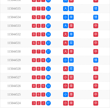
115044536
0
5
7
12
大
双
中
115044535
1
7
3
11
大
双
错
115044534
5
8
7
20
小
单
错
115044533
4
1
2
07
大
单
中
115044532
8
3
5
16
大
单
中
115044531
6
6
5
17
大
双
中
115044530
1
7
9
17
大
单
中
115044529
9
2
6
17
小
双
错
115044528
4
8
3
15
大
双
中
115044527
1
4
1
06
小
双
中
115044526
0
2
9
11
小
单
中
115044525
8
6
1
15
小
单
中
115044524
3
2
2
07
小
单
中