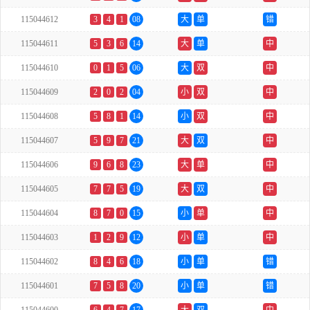
115044612
3
4
1
08
大
单
错
115044611
5
3
6
14
大
单
中
115044610
0
1
5
06
大
双
中
115044609
2
0
2
04
小
双
中
115044608
5
8
1
14
小
双
中
115044607
5
9
7
21
大
双
中
115044606
9
6
8
23
大
单
中
115044605
7
7
5
19
大
双
中
115044604
8
7
0
15
小
单
中
115044603
1
2
9
12
小
单
中
115044602
8
4
6
18
小
单
错
115044601
7
5
8
20
小
单
错