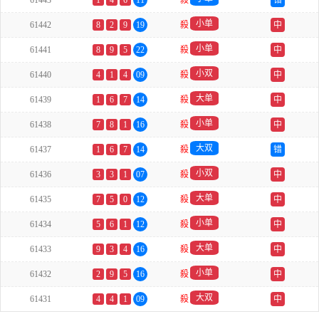
61443
1
4
6
11
殺
错
小单
61442
8
2
9
19
殺
中
小单
61441
8
9
5
22
殺
中
小双
61440
4
1
4
09
殺
中
大单
61439
1
6
7
14
殺
中
小单
61438
7
8
1
16
殺
中
大双
61437
1
6
7
14
殺
错
小双
61436
3
3
1
07
殺
中
大单
61435
7
5
0
12
殺
中
小单
61434
5
6
1
12
殺
中
大单
61433
9
3
4
16
殺
中
小单
61432
2
9
5
16
殺
中
大双
61431
4
4
1
09
殺
中