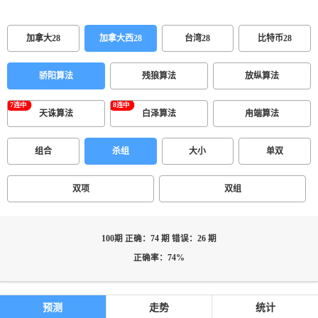
加拿大28
加拿大西28
台湾28
比特币28
骄阳算法
残狼算法
放纵算法
天诛算法
白泽算法
甪端算法
组合
杀组
大小
单双
双项
双组
100期 正确：74 期 错误：26 期
正确率：74%
预测
走势
统计