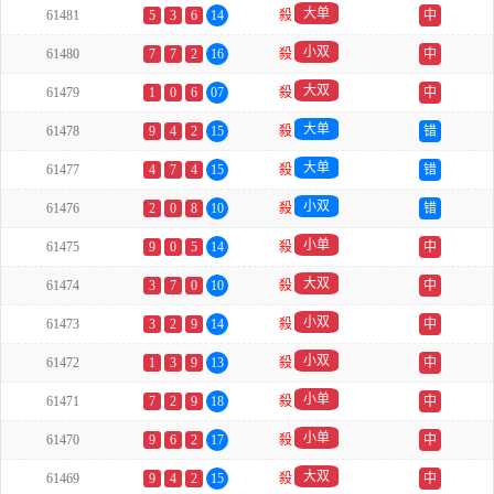
大单
61481
5
3
6
14
殺
中
小双
61480
7
7
2
16
殺
中
大双
61479
1
0
6
07
殺
中
大单
61478
9
4
2
15
殺
错
大单
61477
4
7
4
15
殺
错
小双
61476
2
0
8
10
殺
错
小单
61475
9
0
5
14
殺
中
大双
61474
3
7
0
10
殺
中
小双
61473
3
2
9
14
殺
中
小双
61472
1
3
9
13
殺
中
小单
61471
7
2
9
18
殺
中
小单
61470
9
6
2
17
殺
中
大双
61469
9
4
2
15
殺
中