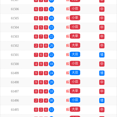
61507
0
3
2
05
殺
中
小双
61506
6
2
3
11
殺
中
小单
61505
9
7
3
19
殺
中
小双
61504
9
5
9
23
殺
中
大单
61503
6
7
9
22
殺
中
大单
61502
2
9
9
20
殺
中
大双
61501
7
6
9
22
殺
错
小双
61500
4
9
5
18
殺
中
大双
61499
9
7
8
24
殺
错
小双
61498
9
6
5
20
殺
中
大单
61497
8
6
4
18
殺
中
小双
61496
2
2
4
08
殺
错
大单
61495
0
5
6
11
殺
中